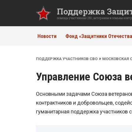
Перейти
Поддержка Защит
к
содержанию
помощь участникам СВО, ветеранам и семьям конт
Новости
Фонд «Защитники Отечества
»
ПОДДЕРЖКА УЧАСТНИКОВ СВО
МОСКОВСКАЯ 
Управление Союза в
Основными задачами Союза ветеранов 
контрактников и добровольцев, содей
гуманитарная поддержка участников с