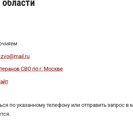
 области
очняем
-zvo@mail.ru
теранов СВО по г. Москве
айт
ся по указанному телефону или отправить запрос в 
тся.