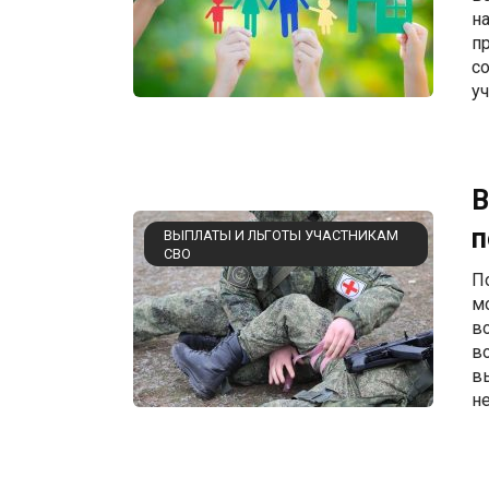
н
п
с
у
В
п
ВЫПЛАТЫ И ЛЬГОТЫ УЧАСТНИКАМ
СВО
П
м
в
в
в
н