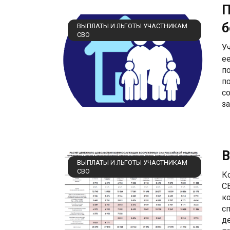
П
б
ВЫПЛАТЫ И ЛЬГОТЫ УЧАСТНИКАМ
СВО
У
е
п
п
с
з
В
ВЫПЛАТЫ И ЛЬГОТЫ УЧАСТНИКАМ
СВО
К
С
к
с
д