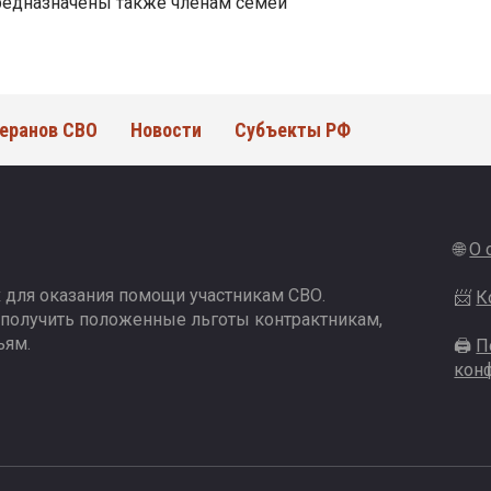
редназначены также членам семей
еранов СВО
Новости
Субъекты РФ
🌐
О 
 для оказания помощи участникам СВО.
📨
К
 получить положенные льготы контрактникам,
ьям.
🖨
П
кон