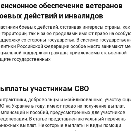
енсионное обеспечение ветеранов
оевых действий и инвалидов
частники боевых действий, отстаивая интересы страны, как
е территории, так и за ее пределами имеют право на особу
оддержку со стороны государства. В системе государствен
олитики Российской Федерации особое место занимают м
оциальной поддержки граждан, привлекаемых к военной
ащите государственных
ыплаты участникам СВО
онтрактники, добровольцы и мобилизованные, участвующ
ВО на Украине в году, имеют право на получение выплат,
омпенсаций и пособий, предусмотренных для участников
пецоперации. В статье представлен актуальный перечень
енежных выплат. Некоторые выплаты и виды помощи