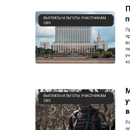
П
п
ВЫПЛАТЫ И ЛЬГОТЫ УЧАСТНИКАМ
СВО
П
п
в
п
у
к
М
ВЫПЛАТЫ И ЛЬГОТЫ УЧАСТНИКАМ
у
СВО
в
Р
п