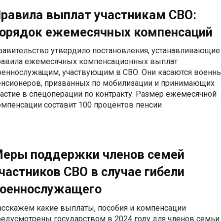
равила выплат участникам СВО:
орядок ежемесячных компенсаций
равительство утвердило постановления, устанавливающие
равила ежемесячных компенсационных выплат
оеннослужащим, участвующим в СВО. Они касаются военн
енсионеров, призванных по мобилизации и принимающих
частие в спецоперации по контракту. Размер ежемесячной
омпенсации составит 100 процентов пенсии
еры поддержки членов семей
частников СВО в случае гибели
оеннослужащего
асскажем какие выплаты, пособия и компенсации
редусмотрены государством в 2024 году для членов семьи