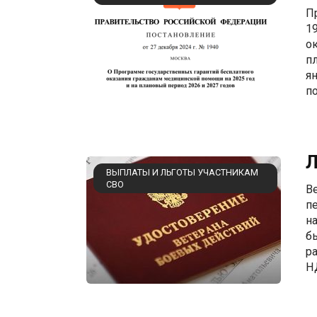
П
1
о
п
я
п
Л
ВЫПЛАТЫ И ЛЬГОТЫ УЧАСТНИКАМ
СВО
В
п
н
б
р
Н