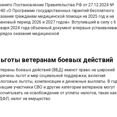
ринято Постановление Правительства РФ от 27.12.2024 №
940 «О Программе государственных гарантий бесплатного
казания гражданам медицинской помощи на 2025 год и на
лановый период 2026 и 2027 годов». Вступивший в силу с 6
нваря 2024 года объемный документ впервые устанавлива
орядок оказания медицинской
ьготы ветеранам боевых действий
етераны боевых действий (ВБД) имеют право на широкий
еречень льгот и мер социальной поддержки, включая
алоговые льготы, компенсации и денежные выплаты. В го
ывшие участники СВО и другие категории ветеранов могут
ассчитывать на освобождение от уплаты налогов, таких как
ДФЛ, налог на имущество