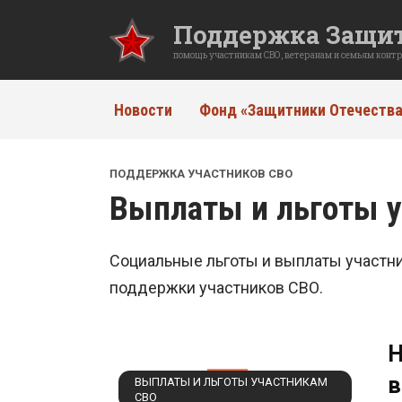
Перейти
Поддержка Защит
к
содержанию
помощь участникам СВО, ветеранам и семьям конт
Новости
Фонд «Защитники Отечества
ПОДДЕРЖКА УЧАСТНИКОВ СВО
Выплаты и льготы 
Социальные льготы и выплаты участни
поддержки участников СВО.
Н
в
ВЫПЛАТЫ И ЛЬГОТЫ УЧАСТНИКАМ
СВО