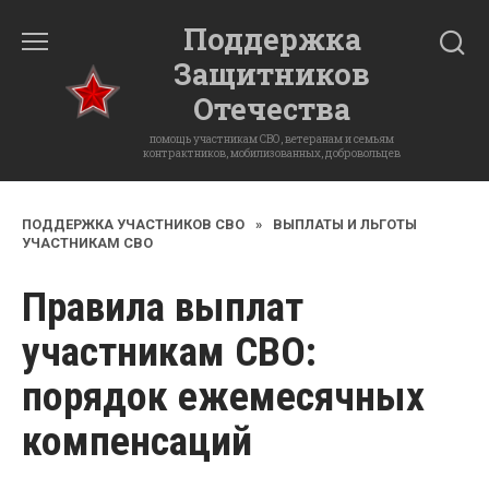
Перейти
Поддержка
к
Защитников
содержанию
Отечества
помощь участникам СВО, ветеранам и семьям
контрактников, мобилизованных, добровольцев
ПОДДЕРЖКА УЧАСТНИКОВ СВО
»
ВЫПЛАТЫ И ЛЬГОТЫ
УЧАСТНИКАМ СВО
Правила выплат
участникам СВО:
порядок ежемесячных
компенсаций