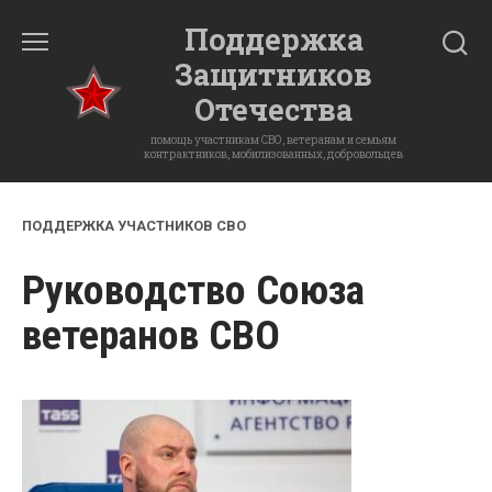
Перейти
Поддержка
к
Защитников
содержанию
Отечества
помощь участникам СВО, ветеранам и семьям
контрактников, мобилизованных, добровольцев
ПОДДЕРЖКА УЧАСТНИКОВ СВО
Руководство Союза
ветеранов СВО