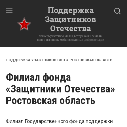
Перейти
Поддержка
к
Защитников
содержанию
Отечества
помощь участникам СВО, ветеранам и семьям
контрактников, мобилизованных, добровольцев
»
ПОДДЕРЖКА УЧАСТНИКОВ СВО
РОСТОВСКАЯ ОБЛАСТЬ
Филиал фонда
«Защитники Отечества»
Ростовская область
Филиал Государственного фонда поддержки