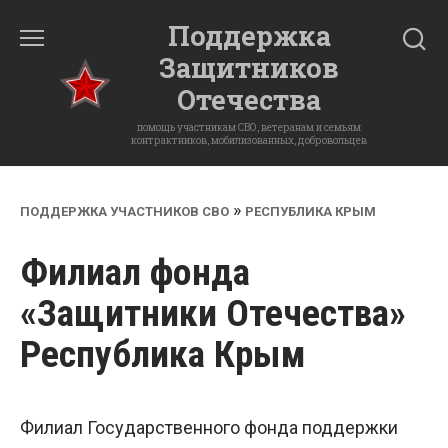
Перейти
Поддержка
к
Защитников
содержанию
Отечества
помощь участникам СВО, ветеранам и семьям
контрактников, мобилизованных, добровольцев
»
ПОДДЕРЖКА УЧАСТНИКОВ СВО
РЕСПУБЛИКА КРЫМ
Филиал фонда
«Защитники Отечества»
Республика Крым
Филиал Государственного фонда поддержки