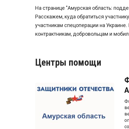
На странице "
Амурская область
: подд
Расскажем, куда обратиться участни
участникам спецоперации на Украине
контрактникам, добровольцам и моби
Центры помощи
Ф
А
Ф
в
в
о
с