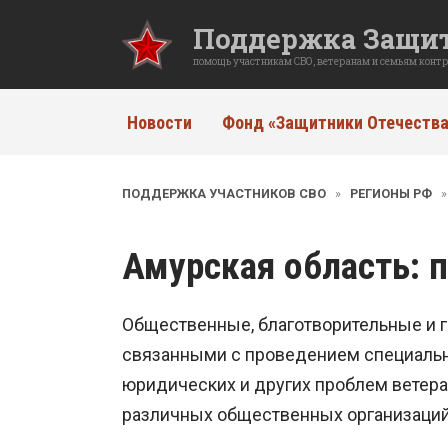
Перейти
Поддержка Защит
к
содержанию
помощь участникам СВО, ветеранам и семьям конт
Новости
Фонд «Защитники Отечества
ПОДДЕРЖКА УЧАСТНИКОВ СВО
»
РЕГИОНЫ РФ
Амурская область
: 
Общественные, благотворительные и г
связанными с проведением специальн
юридических и других проблем ветеран
различных общественных организаций