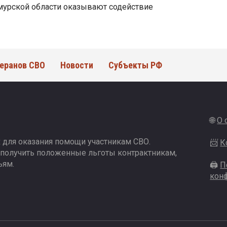
мурской области оказывают содействие
еранов СВО
Новости
Субъекты РФ
🌐
О 
 для оказания помощи участникам СВО.
📨
К
 получить положенные льготы контрактникам,
ьям.
🖨
П
кон