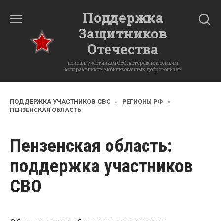
Перейти
Поддержка
к
Защитников
содержанию
Отечества
помощь участникам СВО, ветеранам и семьям
контрактников, мобилизованных, добровольцев
ПОДДЕРЖКА УЧАСТНИКОВ СВО
»
РЕГИОНЫ РФ
»
ПЕНЗЕНСКАЯ ОБЛАСТЬ
Пензенская область
:
поддержка участников
СВО