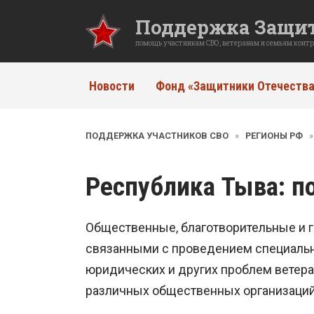
Перейти
Поддержка Защит
к
содержанию
помощь участникам СВО, ветеранам и семьям конт
Новости
Фонд «Защитники Отечества
ПОДДЕРЖКА УЧАСТНИКОВ СВО
»
РЕГИОНЫ РФ
Республика Тыва
: 
Общественные, благотворительные и г
связанными с проведением специальн
юридических и других проблем ветеран
различных общественных организаций