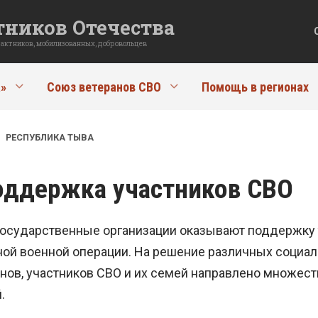
ников Отечества
рактников, мобилизованных, добровольцев
»
Союз ветеранов СВО
Помощь в регионах
»
РЕСПУБЛИКА ТЫВА
поддержка участников СВО
осударственные организации оказывают поддержку т
ой военной операции. На решение различных социаль
ов, участников СВО и их семей направлено множество
.