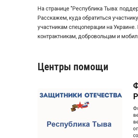
На странице "
Республика Тыва
: подде
Расскажем, куда обратиться участни
участникам спецоперации на Украине
контрактникам, добровольцам и моби
Центры помощи
Ф
Р
Ф
в
в
о
с