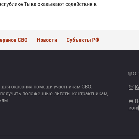
еспублике Тыва оказывают содействие в
еранов СВО
Новости
Субъекты РФ
🌐
О 
 для оказания помощи участникам СВО.
📨
К
 получить положенные льготы контрактникам,
ьям.
🖨
П
кон