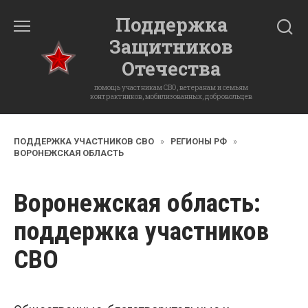
Перейти
Поддержка
к
Защитников
содержанию
Отечества
помощь участникам СВО, ветеранам и семьям
контрактников, мобилизованных, добровольцев
ПОДДЕРЖКА УЧАСТНИКОВ СВО
»
РЕГИОНЫ РФ
»
ВОРОНЕЖСКАЯ ОБЛАСТЬ
Воронежская область
:
поддержка участников
СВО