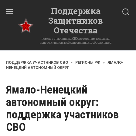
Перейти
Поддержка
к
Защитников
содержанию
Отечества
помощь участникам СВО, ветеранам и семьям
контрактников, мобилизованных, добровольцев
ПОДДЕРЖКА УЧАСТНИКОВ СВО
»
РЕГИОНЫ РФ
»
ЯМАЛО-
НЕНЕЦКИЙ АВТОНОМНЫЙ ОКРУГ
Ямало-Ненецкий
автономный округ
:
поддержка участников
СВО