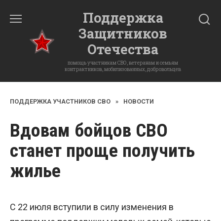
Перейти
Поддержка
к
Защитников
содержанию
Отечества
помощь участникам СВО, ветеранам и семьям
контрактников, мобилизованных, добровольцев
ПОДДЕРЖКА УЧАСТНИКОВ СВО
»
НОВОСТИ
Вдовам бойцов СВО
станет проще получить
жилье
С 22 июля вступили в силу изменения в