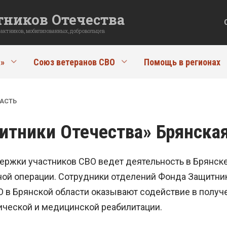
ников Отечества
рактников, мобилизованных, добровольцев
»
Союз ветеранов СВО
Помощь в регионах
АСТЬ
тники Отечества» Брянская
ержки участников СВО ведет деятельность в Брянске
ной операции. Сотрудники отделений Фонда Защитни
 в Брянской области оказывают содействие в получ
ической и медицинской реабилитации.