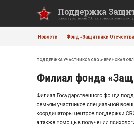
Перейти
Поддержка Защит
к
содержанию
помощь участникам СВО, ветеранам и семьям конт
Новости
Фонд «Защитники Отечества
»
ПОДДЕРЖКА УЧАСТНИКОВ СВО
БРЯНСКАЯ ОБЛ
Филиал фонда «Защи
Филиал Государственного фонда подд
семьям участников специальной воен
координаторы центров поддержки СВО
а также помощь в получении психолог