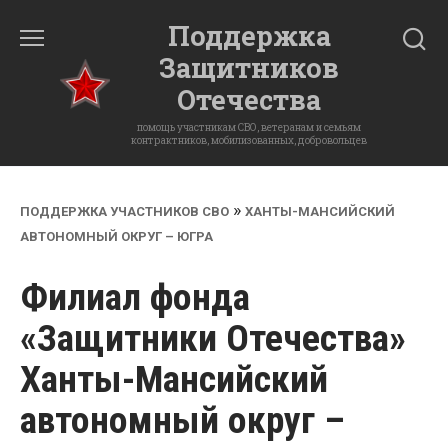
Перейти
Поддержка
к
Защитников
содержанию
Отечества
помощь участникам СВО, ветеранам и семьям
контрактников, мобилизованных, добровольцев
»
ПОДДЕРЖКА УЧАСТНИКОВ СВО
ХАНТЫ-МАНСИЙСКИЙ
АВТОНОМНЫЙ ОКРУГ – ЮГРА
Филиал фонда
«Защитники Отечества»
Ханты-Мансийский
автономный округ –